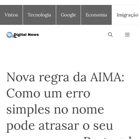
Saltar
Vistos
Tecnologia
Google
Economia
Imigração
para
o
conteúdo
Men
Nova regra da AIMA:
Como um erro
simples no nome
pode atrasar o seu