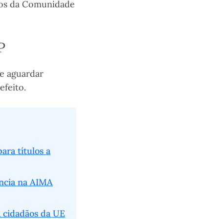
ros da Comunidade
P
ve aguardar
feito.
ra títulos a
ência na AIMA
a cidadãos da UE