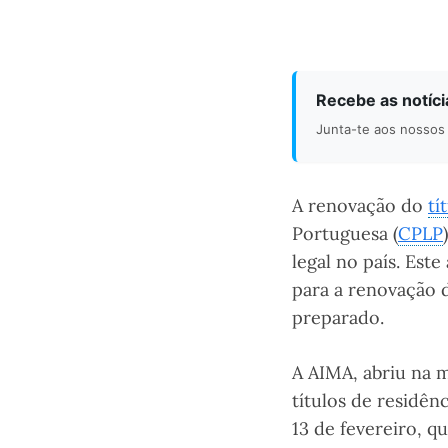
Recebe as notíc
Junta-te aos nossos 
A renovação do
tí
Portuguesa (
CPLP
legal no país. Es
para a renovação 
preparado.
A AIMA, abriu na m
títulos de residên
13 de fevereiro, q