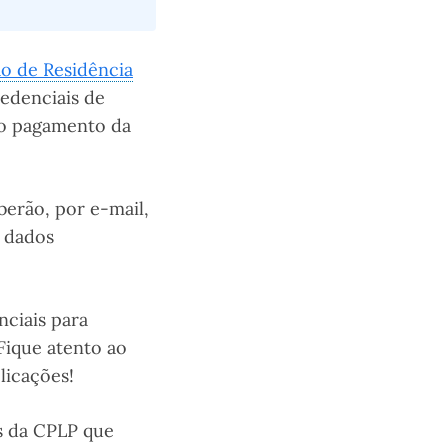
o de Residência
edenciais de
 o pagamento da
berão, por e-mail,
 dados
ciais para
 Fique atento ao
licações!
os da CPLP que