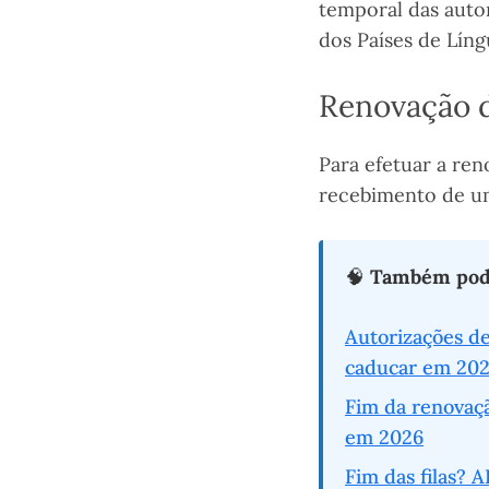
temporal das auto
dos Países de Lín
Renovação d
Para efetuar a ren
recebimento de um
🧠
Também pode
Autorizações de
caducar em 20
Fim da renovaç
em 2026
Fim das filas? 