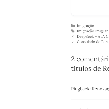
Categorias
Imigração
Etiquetas
Imigração
Imigrar
DeepSeek – A IA C
Consulado de Portu
2 comentári
títulos de 
Pingback:
Renovaçã