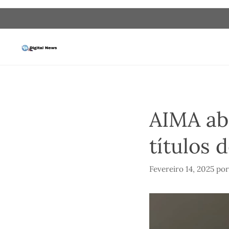
Saltar
para
o
conteúdo
AIMA ab
títulos 
Fevereiro 14, 2025
po