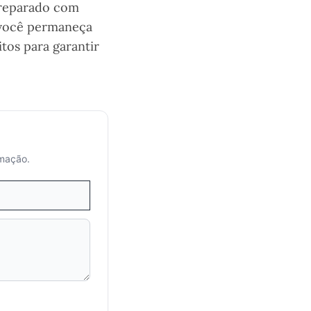
 preparado com
 você permaneça
tos para garantir
rmação.