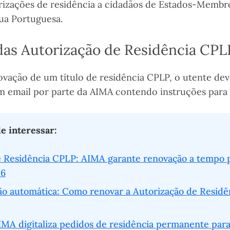
rizações de residência a cidadãos de Estados-Memb
gua Portuguesa.
as Autorização de Residência CPL
ovação de um título de residência CPLP, o utente de
 email por parte da AIMA contendo instruções para e
 interessar:
 Residência CPLP: AIMA garante renovação a tempo pa
26
ão automática: Como renovar a Autorização de Resid
AIMA digitaliza pedidos de residência permanente par