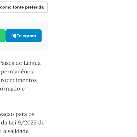
omo fonte preferida
Telegram
aíses de Língua
a permanência
 procedimentos
formado e
vação para os
o da Lei 9/2025 de
u a validade