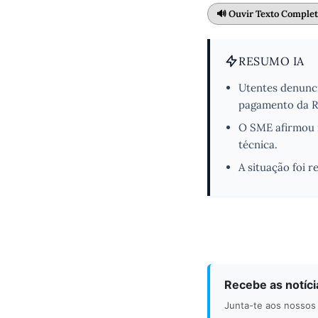
🔊 Ouvir Texto Comple
RESUMO IA
Utentes denunc
pagamento da 
O SME afirmou n
técnica.
A situação foi 
Recebe as notíc
Junta-te aos nossos 