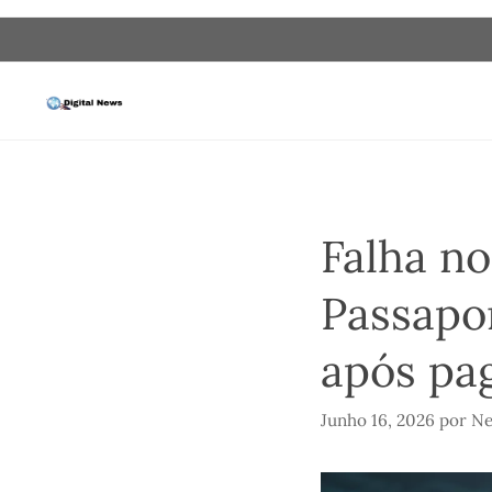
Saltar
para
o
conteúdo
Falha n
Passapo
após pa
Junho 16, 2026
por
Ne