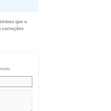
nformou que o
s correções
rmação.