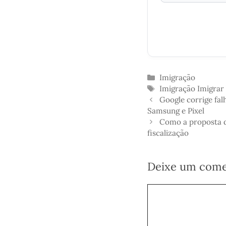
Categorias
Imigração
Etiquetas
Imigração
Imigrar
Google corrige fal
Samsung e Pixel
Como a proposta d
fiscalização
Deixe um come
Comentário