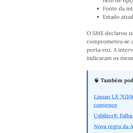
nem de opç
Fonte da in
Estado atua
O SME declarou não
comprometeu‑se a 
porta‑voz. A inte
indicaram os mesm
🧠
Também pode
Lisuan LX 7G10
convence
Usbliter8: Falh
Nova regra da 