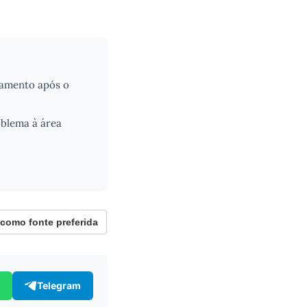
damento após o
oblema à área
omo fonte preferida
Telegram