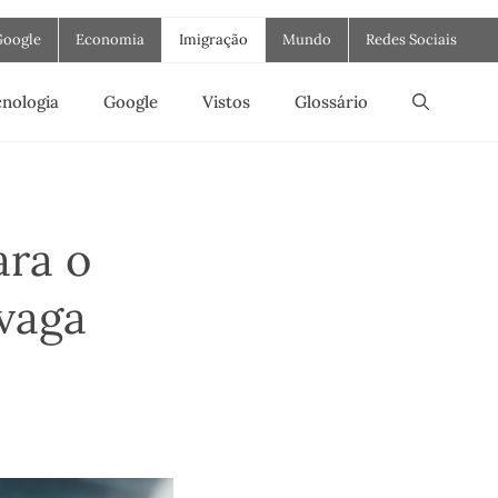
Google
Economia
Imigração
Mundo
Redes Sociais
nologia
Google
Vistos
Glossário
ara o
vaga