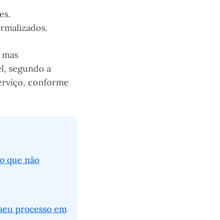
es.
rmalizados.
, mas
l, segundo a
erviço, conforme
o que não
 seu processo em