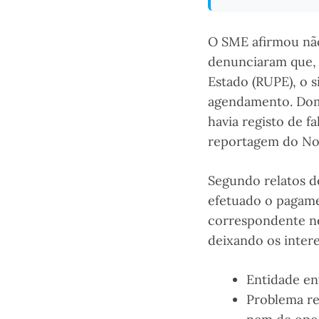
O SME afirmou não
denunciaram que,
Estado (RUPE), o s
agendamento. Dom
havia registo de f
reportagem do Novo
Segundo relatos de
efetuado o pagame
correspondente ne
deixando os inter
Entidade en
Problema re