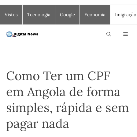
Saltar
Vistos
Tecnologia
Google
Economia
Imigração
para
o
conteúdo
Men
Como Ter um CPF
em Angola de forma
simples, rápida e sem
pagar nada