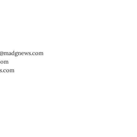
e@madgnews.com
com
s.com