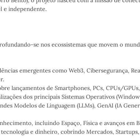
rro Bento), o projeto nasceu com a missão de conect
el e independente.
aprofundando-se nos ecossistemas que movem o mundo
ências emergentes como Web3, Cibersegurança, Real
r.
 sobre lançamentos de Smartphones, PCs, CPUs/GPUs
lizações dos principais Sistemas Operativos (Windows
des Modelos de Linguagem (LLMs), GenAI (IA Generat
nhecimento, incluindo Espaço, Física e avanços em B
 tecnologia e dinheiro, cobrindo Mercados, Startups,