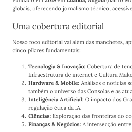
Fundado em
2019
em
Luanda, Angola
(Bairro Mo
globais, oferecendo jornalismo técnico, acessív
Uma cobertura editorial
Nosso foco editorial vai além das manchetes, 
cinco pilares fundamentais:
Tecnologia & Inovação:
Cobertura de tend
Infraestrutura de internet e Cultura Make
Hardware & Mobile:
Análises e notícias
também o universo das Consolas e as atua
Inteligência Artificial:
O impacto dos Gran
regulação ética da IA.
Ciências:
Exploração das fronteiras do co
Finanças & Negócios:
A intersecção entre