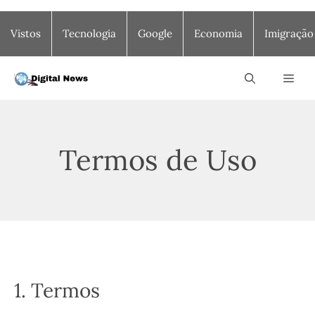
Saltar
Vistos
Tecnologia
Google
Economia
Imigração
para
o
conteúdo
Men
Termos de Uso
1. Termos