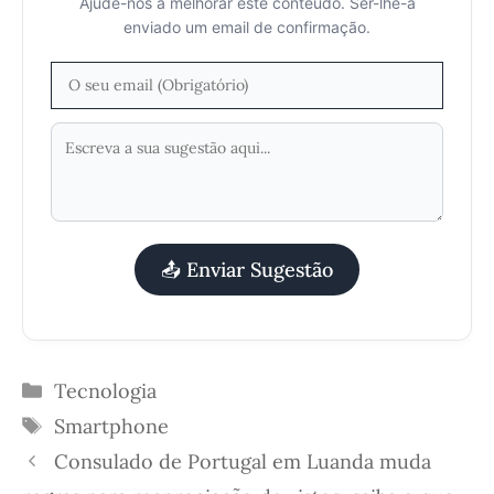
Ajude-nos a melhorar este conteúdo. Ser-lhe-á
enviado um email de confirmação.
📤 Enviar Sugestão
Categorias
Tecnologia
Etiquetas
Smartphone
Consulado de Portugal em Luanda muda