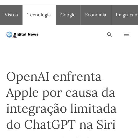
Saltar
Vistos
Tecnologia
Google
Economia
Imigração
para
o
conteúdo
Men
OpenAI enfrenta
Apple por causa da
integração limitada
do ChatGPT na Siri