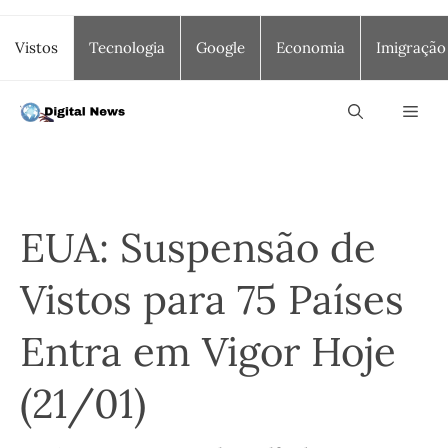
Saltar
Vistos
Tecnologia
Google
Economia
Imigração
para
o
conteúdo
Men
EUA: Suspensão de
Vistos para 75 Países
Entra em Vigor Hoje
(21/01)