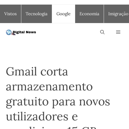
Saltar
Vistos
Tecnologia
Google
Economia
Imigração
para
o
conteúdo
Men
Gmail corta
armazenamento
gratuito para novos
utilizadores e