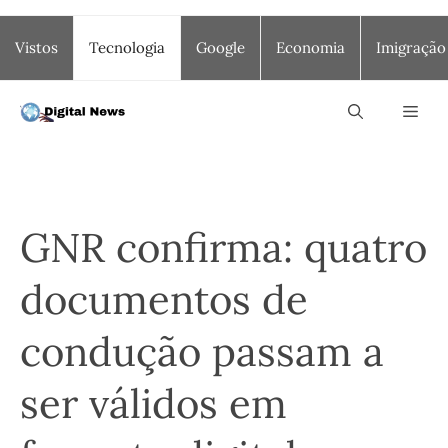
Saltar
Vistos
Tecnologia
Google
Economia
Imigração
para
o
conteúdo
Men
GNR confirma: quatro
documentos de
condução passam a
ser válidos em