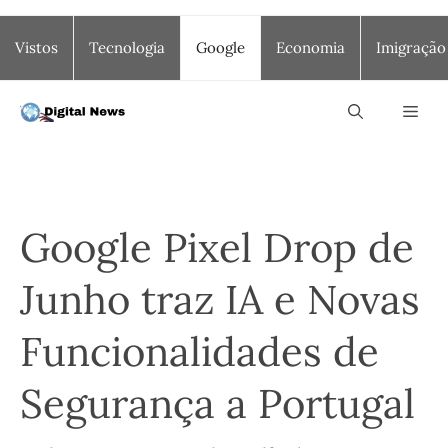
Saltar
Vistos
Tecnologia
Google
Economia
Imigração
para
o
conteúdo
Men
Google Pixel Drop de
Junho traz IA e Novas
Funcionalidades de
Segurança a Portugal