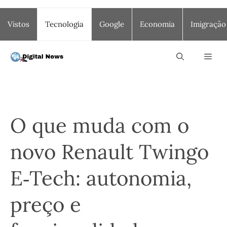
Saltar
Vistos
Tecnologia
Google
Economia
Imigração
para
o
conteúdo
Men
O que muda com o
novo Renault Twingo
E‑Tech: autonomia,
preço e