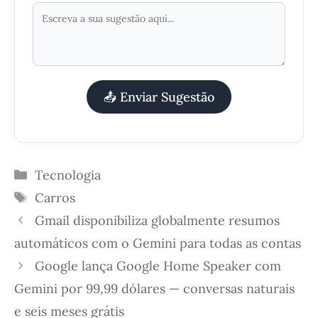
📤 Enviar Sugestão
Categorias
Tecnologia
Etiquetas
Carros
Gmail disponibiliza globalmente resumos
automáticos com o Gemini para todas as contas
Google lança Google Home Speaker com
Gemini por 99,99 dólares — conversas naturais
e seis meses grátis