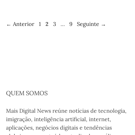
Página
Página
Página
Página
←
Anterior
1
2
3
…
9
Seguinte
→
QUEM SOMOS
Mais Digital News reúne notícias de tecnologia,
imigração, inteligência artificial, internet,
aplicações, negócios digitais e tendências