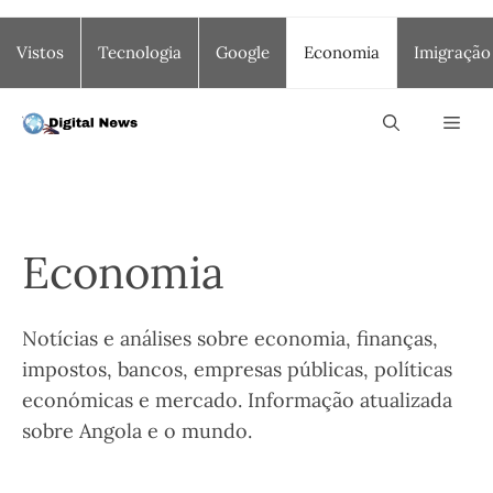
Saltar
Vistos
Tecnologia
Google
Economia
Imigração
para
o
conteúdo
Men
Economia
Notícias e análises sobre economia, finanças,
impostos, bancos, empresas públicas, políticas
económicas e mercado. Informação atualizada
sobre Angola e o mundo.