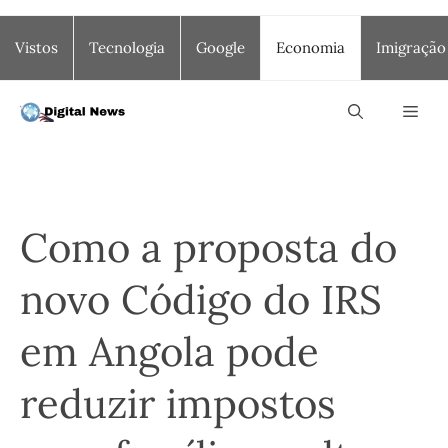
Saltar
Vistos
Tecnologia
Google
Economia
Imigração
para
o
conteúdo
Men
Como a proposta do
novo Código do IRS
em Angola pode
reduzir impostos