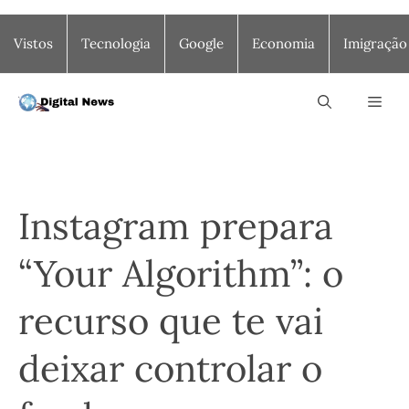
Saltar
Vistos
Tecnologia
Google
Economia
Imigração
para
o
conteúdo
Men
Instagram prepara
“Your Algorithm”: o
recurso que te vai
deixar controlar o