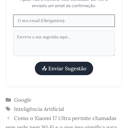
enviado um email de confirmação.
📤 Enviar Sugestão
Categorias
Google
Etiquetas
Inteligência Artificial
Como o Xiaomi 17 Ultra permite chamadas
sem rede nem Wi‑Fi e o que isso significa para