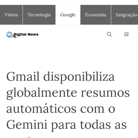
Saltar
Vistos
Tecnologia
Google
Economia
Imigração
para
o
conteúdo
Men
Gmail disponibiliza
globalmente resumos
automáticos com o
Gemini para todas as