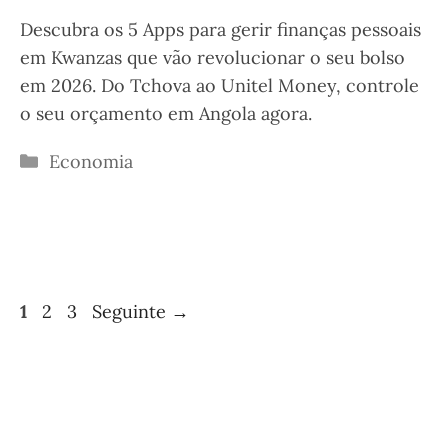
Descubra os 5 Apps para gerir finanças pessoais
em Kwanzas que vão revolucionar o seu bolso
em 2026. Do Tchova ao Unitel Money, controle
o seu orçamento em Angola agora.
Categorias
Economia
Página
Página
Página
1
2
3
Seguinte
→