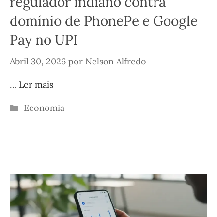
regulador indiano contra
domínio de PhonePe e Google
Pay no UPI
Abril 30, 2026
por
Nelson Alfredo
…
Ler mais
Categorias
Economia