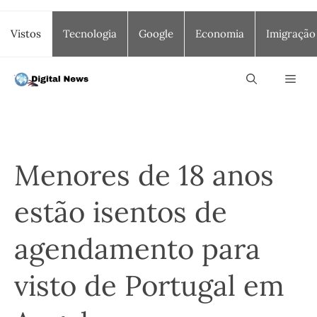
Saltar
Vistos
Tecnologia
Google
Economia
Imigração
para
o
conteúdo
Men
Menores de 18 anos
estão isentos de
agendamento para
visto de Portugal em