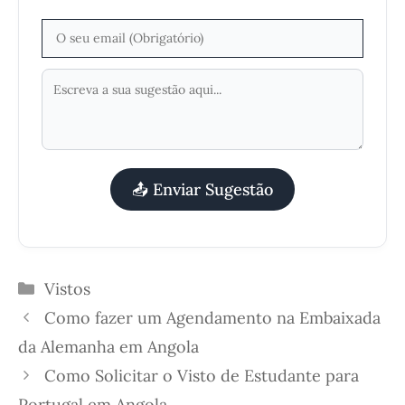
📤 Enviar Sugestão
Categorias
Vistos
Como fazer um Agendamento na Embaixada
da Alemanha em Angola
Como Solicitar o Visto de Estudante para
Portugal em Angola