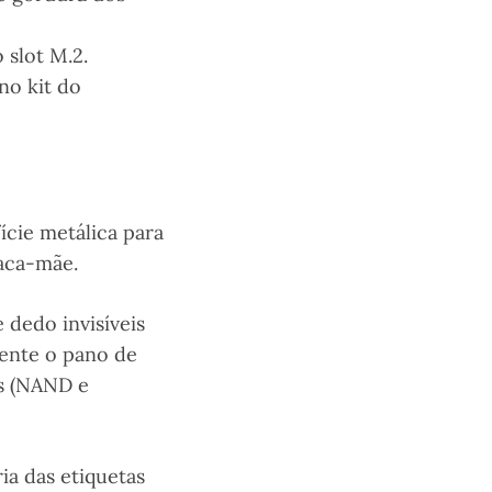
 slot M.2.
no kit do
ície metálica para
laca-mãe.
 dedo invisíveis
ente o pano de
os (NAND e
ia das etiquetas