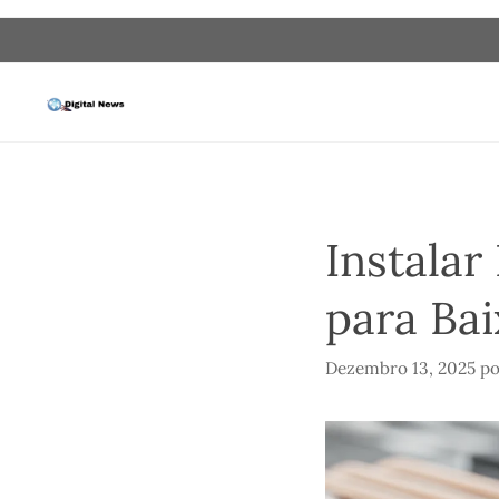
Saltar
para
o
conteúdo
Instalar
para Bai
Dezembro 13, 2025
p