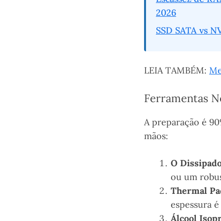
2026
SSD SATA vs NV
LEIA TAMBÉM:
Me
Ferramentas Ne
A preparação é 90
mãos:
O Dissipado
ou um robu
Thermal Pad
espessura é 
Álcool Isop