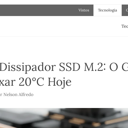
Vistos
Tecnologia
Tec
 Dissipador SSD M.2: O 
xar 20°C Hoje
or
Nelson Alfredo