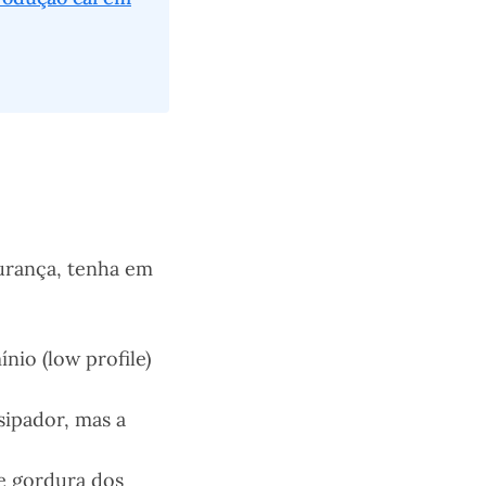
urança, tenha em
io (low profile)
ipador, mas a
e gordura dos