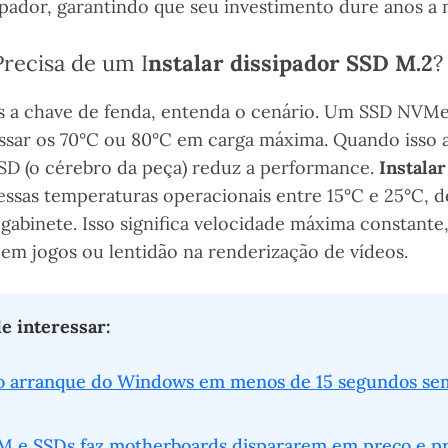
sipador, garantindo que seu investimento dure anos a 
recisa de um I
nstalar dissipador SSD M.2
?
s a chave de fenda, entenda o cenário. Um SSD NV
assar os 70°C ou 80°C em carga máxima. Quando isso 
SD (o cérebro da peça) reduz a performance.
Instala
essas temperaturas operacionais entre 15°C e 25°C,
 gabinete. Isso significa velocidade máxima constant
 em jogos ou lentidão na renderização de vídeos.
 interessar:
o arranque do Windows em menos de 15 segundos sem
M e SSDs faz motherboards dispararem em preço e p