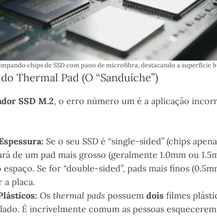
impando chips de SSD com pano de microfibra, destacando a superfície br
e do Thermal Pad (O “Sanduíche”)
pador SSD M.2
, o erro número um é a aplicação incor
 Espessura:
Se o seu SSD é “single-sided” (chips apena
ará de um pad mais grosso (geralmente 1.0mm ou 1.5
espaço. Se for “double-sided”, pads mais finos (0.5mm
 a placa.
lásticos:
Os
thermal pads
possuem
dois
filmes plást
lado. É incrivelmente comum as pessoas esquecerem 