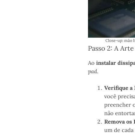
Close-up: mão l
Passo 2: A Art
Ao
instalar dissi
pad
.
Verifique a
você precis
preencher o 
não entortar
Remova os P
um de cada 