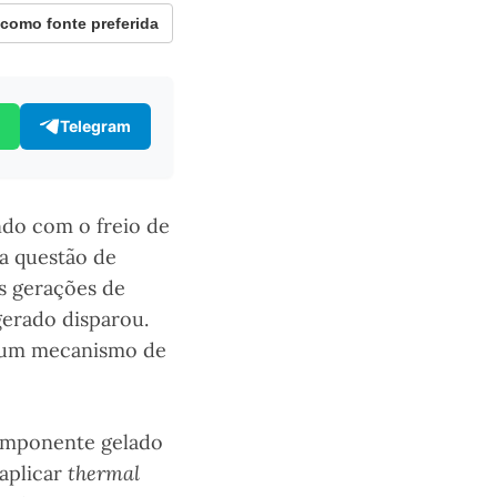
omo fonte preferida
Telegram
do com o freio de
a questão de
as gerações de
gerado disparou.
um mecanismo de
componente gelado
 aplicar
thermal