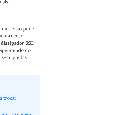
mais.
Me moderno pode
acontece, a
r dissipador SSD
 dependendo do
e, sem quedas
 trocar
rodução cai em