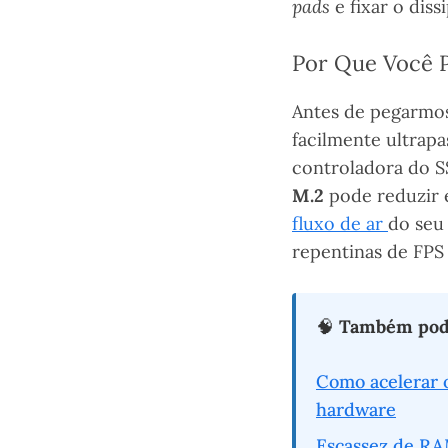
pads
e fixar o dis
Por Que Você P
Antes de pegarmo
facilmente ultrap
controladora do S
M.2
pode reduzir 
fluxo de ar
do seu
repentinas de FPS
🧠
Também pode
Como acelerar 
hardware
Escassez de RA