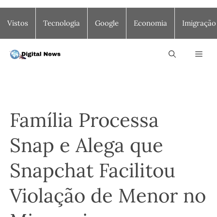
Saltar
Vistos
Tecnologia
Google
Economia
Imigração
para
o
conteúdo
Men
Família Processa
Snap e Alega que
Snapchat Facilitou
Violação de Menor no