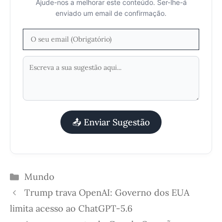
Ajude-nos a melhorar este conteúdo. Ser-lhe-á
enviado um email de confirmação.
📤 Enviar Sugestão
Categorias
Mundo
Trump trava OpenAI: Governo dos EUA
limita acesso ao ChatGPT-5.6