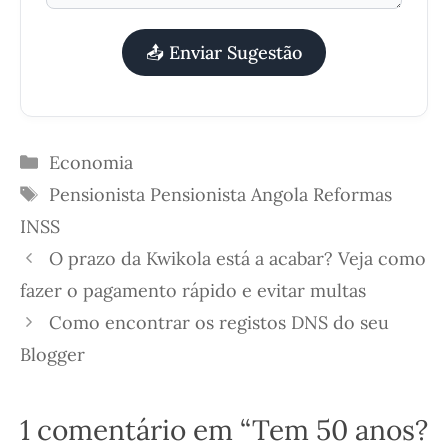
📤 Enviar Sugestão
Categorias
Economia
Etiquetas
Pensionista
Pensionista Angola
Reformas
INSS
O prazo da Kwikola está a acabar? Veja como
fazer o pagamento rápido e evitar multas
Como encontrar os registos DNS do seu
Blogger
1 comentário em “Tem 50 anos?