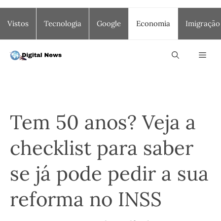
Saltar
Vistos
Tecnologia
Google
Economia
Imigração
para
o
conteúdo
Men
Tem 50 anos? Veja a
checklist para saber
se já pode pedir a sua
reforma no INSS