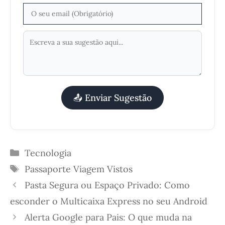
📤 Enviar Sugestão
Categorias
Tecnologia
Etiquetas
Passaporte
Viagem
Vistos
Pasta Segura ou Espaço Privado: Como
esconder o Multicaixa Express no seu Android
Alerta Google para Pais: O que muda na