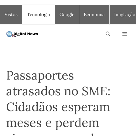
Saltar
Vistos
Tecnologia
Google
Economia
Imigração
para
o
conteúdo
Men
Passaportes
atrasados no SME:
Cidadãos esperam
meses e perdem