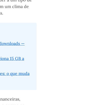
iam um clima de
s.
 downloads —
iona 15 GB a
ces: o que muda
nanceiras,