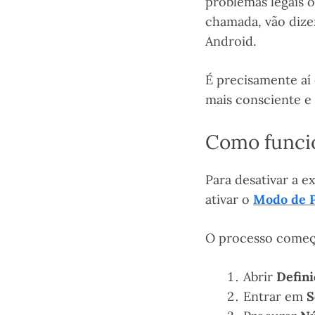
problemas legais 
chamada, vão dize
Android.
É precisamente aí 
mais consciente e 
Como funcio
Para desativar a e
ativar o
Modo de 
O processo começ
Abrir
Defini
Entrar em
S