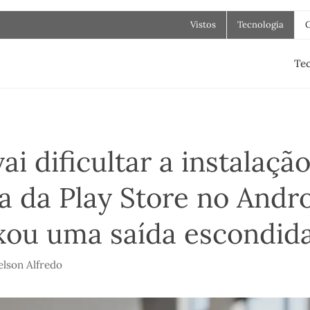
Vistos
Tecnologia
Tec
ai dificultar a instalaçã
a da Play Store no Andr
xou uma saída escondid
lson Alfredo