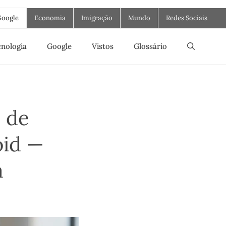
Google
Economia
Imigração
Mundo
Redes Sociais
nologia
Google
Vistos
Glossário
o de
oid —
a