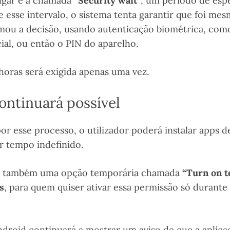
lgar é a chamada
“Security wait”
, um período de esp
e esse intervalo, o sistema tenta garantir que foi m
omou a decisão, usando autenticação biométrica, como
ial, ou então o PIN do aparelho.
horas será exigida apenas uma vez.
ontinuará possível
or esse processo, o utilizador poderá instalar apps
r tempo indefinido.
rá também uma opção temporária chamada
“Turn on t
s
, para quem quiser ativar essa permissão só durant
droid continuará a mostrar um aviso de que a aplic