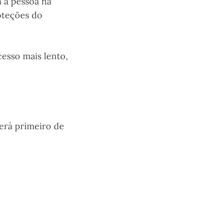
 a pessoa na
oteções do
esso mais lento,
terá primeiro de