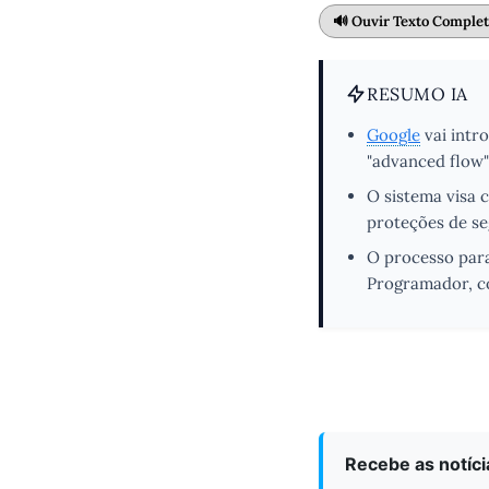
🔊 Ouvir Texto Comple
RESUMO IA
Google
vai intr
"advanced flow"
O sistema visa 
proteções de se
O processo para
Programador, co
Recebe as notíc