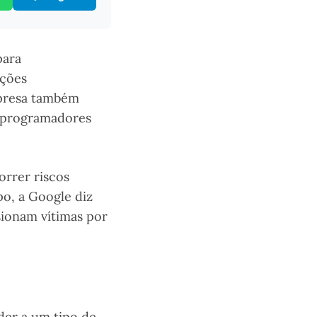
para
ações
mpresa também
e programadores
orrer riscos
po, a Google diz
sionam vítimas por
der a um tipo de