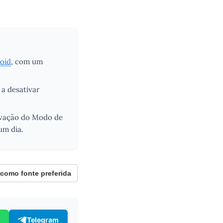
oid
, com um
 a desativar
tivação do Modo de
um dia.
omo fonte preferida
Telegram