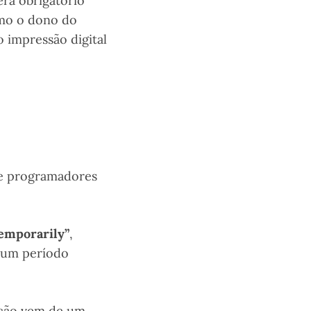
era obrigatório
esmo o dono do
 impressão digital
 de programadores
emporarily”
,
e um período
ação vem de um