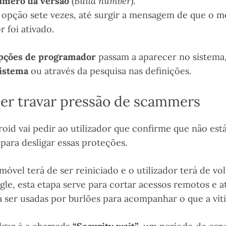
mero da versão
(
Build number
).
 opção sete vezes, até surgir a mensagem de que o 
 foi ativado.
pções de programador
passam a aparecer no sistem
istema
ou através da pesquisa nas definições.
er travar pressão de scammers
droid vai pedir ao utilizador que confirme que não est
para desligar essas proteções.
móvel terá de ser reiniciado e o utilizador terá de vol
le, esta etapa serve para cortar acessos remotos e a
 ser usadas por burlões para acompanhar o que a víti