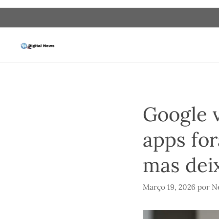
Saltar
para
o
conteúdo
Google v
apps for
mas dei
Março 19, 2026
por
Ne