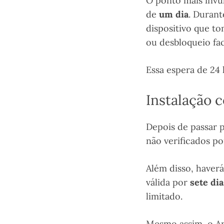
O ponto mais invu
de
um dia
. Durant
dispositivo que t
ou desbloqueio fac
Essa espera de 24 
Instalação c
Depois de passar p
não verificados po
Além disso, have
válida por
sete dia
limitado.
Mesmo assim, o An