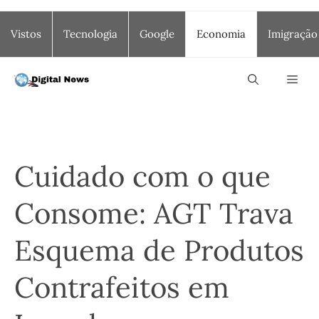
Saltar
Vistos
Tecnologia
Google
Economia
Imigração
para
o
conteúdo
Men
Cuidado com o que
Consome: AGT Trava
Esquema de Produtos
Contrafeitos em