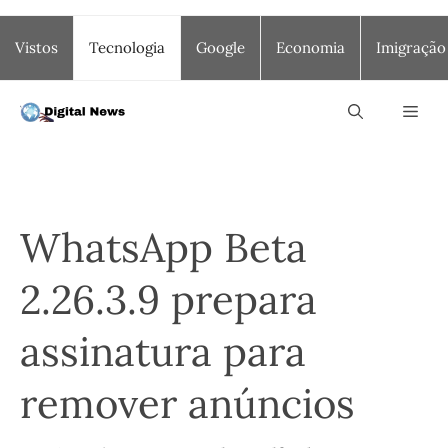
Saltar
Vistos
Tecnologia
Google
Economia
Imigração
para
o
conteúdo
Men
WhatsApp Beta
2.26.3.9 prepara
assinatura para
remover anúncios