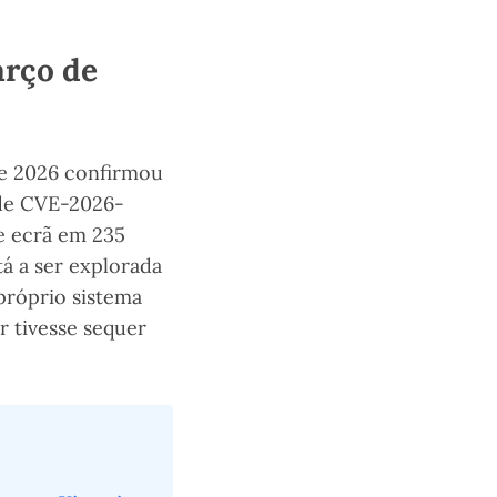
arço de
de 2026 confirmou
ade CVE-2026-
e ecrã em 235
stá a ser explorada
 próprio sistema
r tivesse sequer