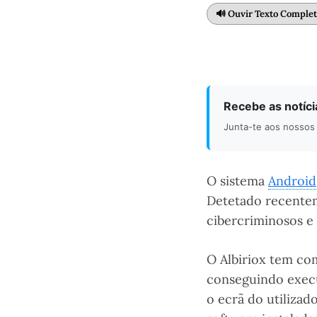
🔊 Ouvir Texto Comple
Recebe as notíc
Junta-te aos nossos 
O sistema
Android
Detetado recentem
cibercriminosos e 
O Albiriox tem co
conseguindo execu
o ecrã do utilizad