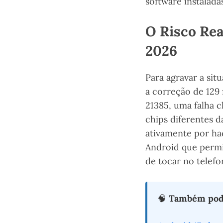
software instaladas 
O Risco Rea
2026
Para agravar a si
a correção de 129 
21385, uma falha 
chips diferentes 
ativamente por hac
Android que permi
de tocar no telefo
🧠
Também pode