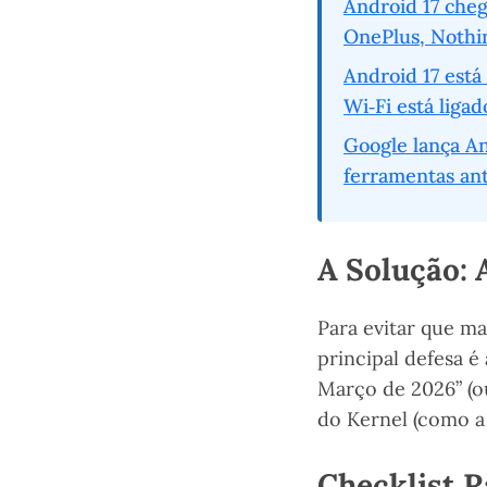
Android 17 cheg
OnePlus, Nothi
Android 17 está
Wi‑Fi está ligad
Google lança A
ferramentas ant
A Solução: 
Para evitar que m
principal defesa é
Março de 2026” (ou
do Kernel (como a
Checklist R