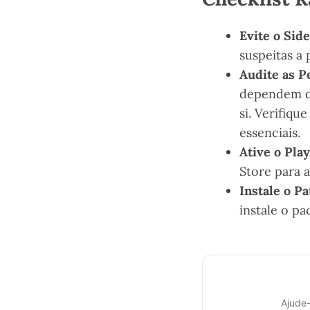
Evite o Side
suspeitas a 
Audite as P
dependem da
si. Verifiq
essenciais.
Ative o Play
Store para 
Instale o P
instale o p
Ajude-