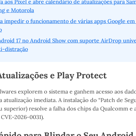
a aos Pixel e abre calendário de atualizações para Sa
ng e Motorola
 a impedir o funcionamento de várias apps Google em
o
ndroid 17 no Android Show com suporte AirDrop unive
i-distração
Atualizações e Play Protect
alwares explorem o sistema e ganhem acesso aos dado
 a atualização imediata. A instalação do “Patch de Seg
 superior) resolve a falha dos chips da Qualcomm e a
 CVE-2026-0031).
ápido para Blindar o Seu Android