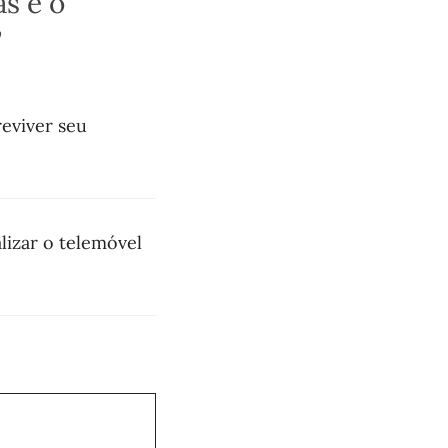
s e o
”
eviver seu
izar o telemóvel