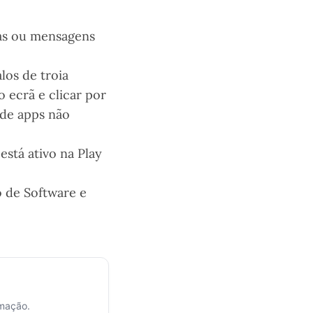
as ou mensagens
los de troia
 ecrã e clicar por
 de apps não
está ativo na Play
o de Software e
rmação.