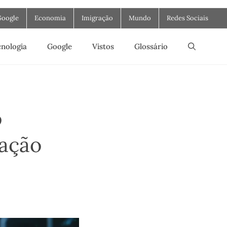
Google
Economia
Imigração
Mundo
Redes Sociais
nologia
Google
Vistos
Glossário
o
zação