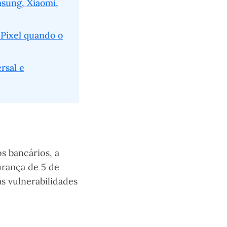
msung, Xiaomi,
 Pixel quando o
rsal e
s bancários, a
urança de 5 de
s vulnerabilidades