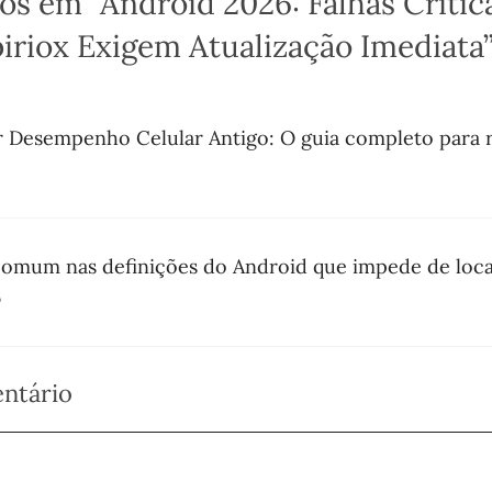
os em “Android 2026: Falhas Crítica
iriox Exigem Atualização Imediata
r Desempenho Celular Antigo: O guia completo para r
comum nas definições do Android que impede de local
6
ntário