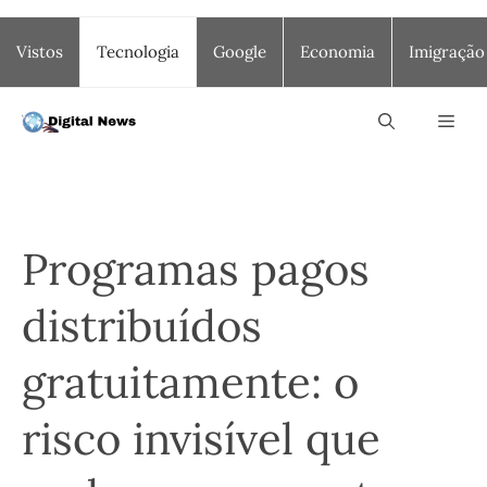
Saltar
Vistos
Tecnologia
Google
Economia
Imigração
para
o
conteúdo
Men
Programas pagos
distribuídos
gratuitamente: o
risco invisível que