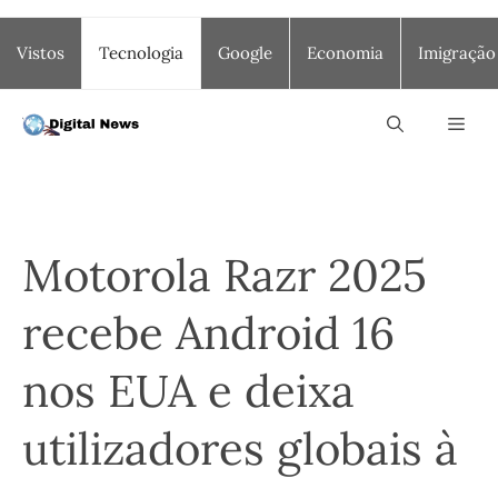
Saltar
Vistos
Tecnologia
Google
Economia
Imigração
para
o
conteúdo
Men
Motorola Razr 2025
recebe Android 16
nos EUA e deixa
utilizadores globais à