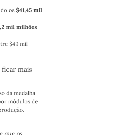
ndo os
$41,45 mil
,2 mil milhões
tre $49 mil
 ficar mais
rso da medalha
 por módulos de
produção.
e que os