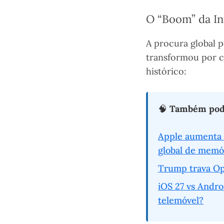
O “Boom” da In
A procura global 
transformou por co
histórico:
🧠
Também pode
Apple aumenta 
global de memór
Trump trava Op
iOS 27 vs Andro
telemóvel?