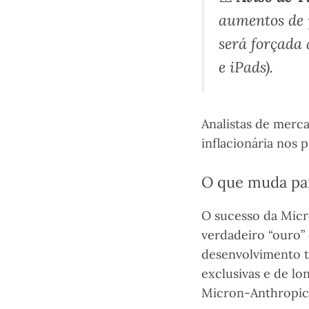
aumentos de 
será forçada 
e iPads).
Analistas de merc
inflacionária nos 
O que muda par
O sucesso da Micro
verdadeiro “ouro” 
desenvolvimento tr
exclusivas e de l
Micron-Anthropic