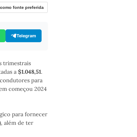
omo fonte preferida
Telegram
 trimestrais
tadas a
$1.048,51
.
micondutores para
uem começou 2024
gico para fornecer
), além de ter