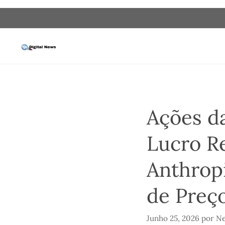
Saltar
para
o
conteúdo
Ações d
Lucro R
Anthrop
de Preç
Junho 25, 2026
por
Ne