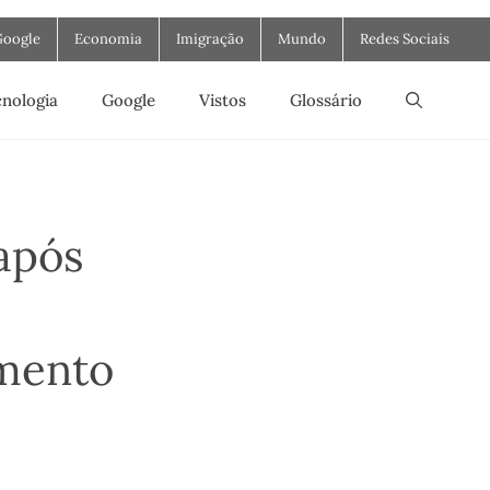
Google
Economia
Imigração
Mundo
Redes Sociais
nologia
Google
Vistos
Glossário
após
umento