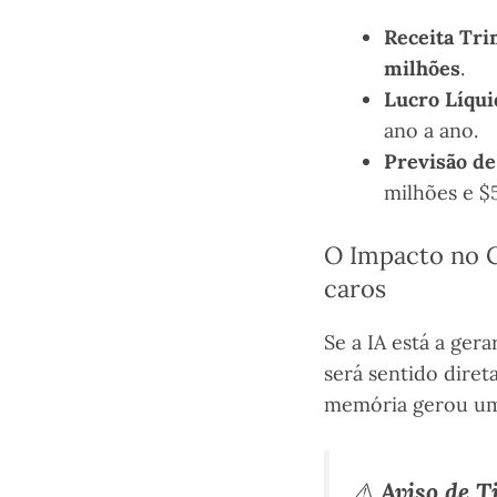
Receita Tri
milhões
.
Lucro Líqui
ano a ano.
Previsão de
milhões e $
O Impacto no C
caros
Se a IA está a ger
será sentido dire
memória gerou uma
⚠️
Aviso de T