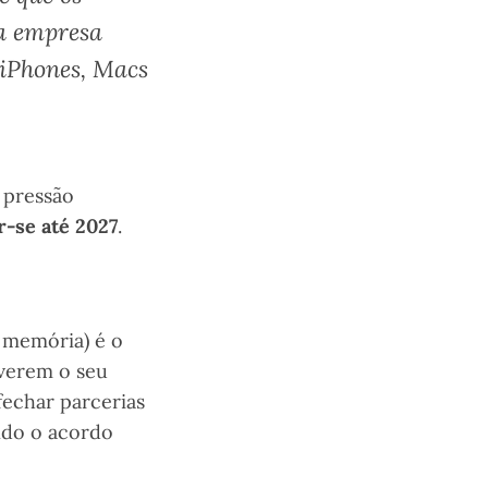
 a empresa
o iPhones, Macs
 pressão
-se até 2027
.
e memória) é o
 verem o seu
fechar parcerias
ndo o acordo