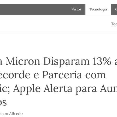
Vistos
Tecnologia
Tec
a Micron Disparam 13% 
ecorde e Parceria com
ic; Apple Alerta para A
os
lson Alfredo