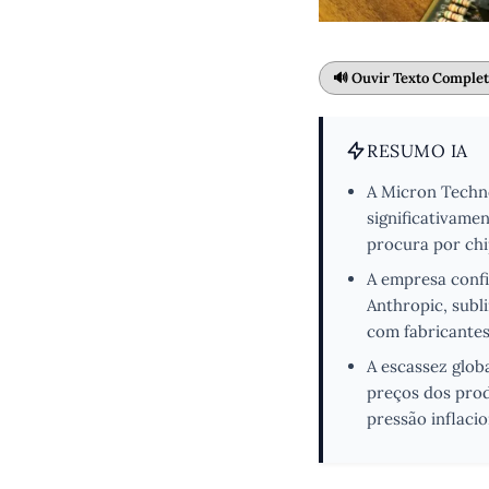
🔊 Ouvir Texto Comple
RESUMO IA
A Micron Techno
significativamen
procura por chip
A empresa conf
Anthropic, subl
com fabricante
A escassez glob
preços dos prod
pressão inflacio