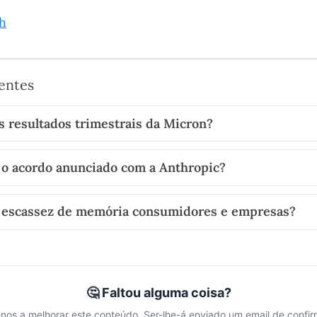
h
entes
s resultados trimestrais da Micron?
 o acordo anunciado com a Anthropic?
a escassez de memória consumidores e empresas?
🤔 Faltou alguma coisa?
nos a melhorar este conteúdo. Ser-lhe-á enviado um email de confi