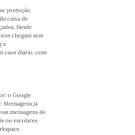
as: proteção
da caixa de
nçados. Desde
ceiros chegam sem
g e
m caos diário, com
or: o Google
. Mensagens já
novas mensagens de
is ou escolares
rkspace.