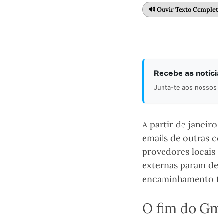
🔊 Ouvir Texto Comple
Recebe as notíc
Junta-te aos nossos 
A partir de janeir
emails de outras 
provedores locais 
externas param de
encaminhamento to
O fim do Gm