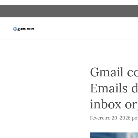
Saltar
para
o
conteúdo
Gmail c
Emails d
inbox o
Fevereiro 20, 2026
po