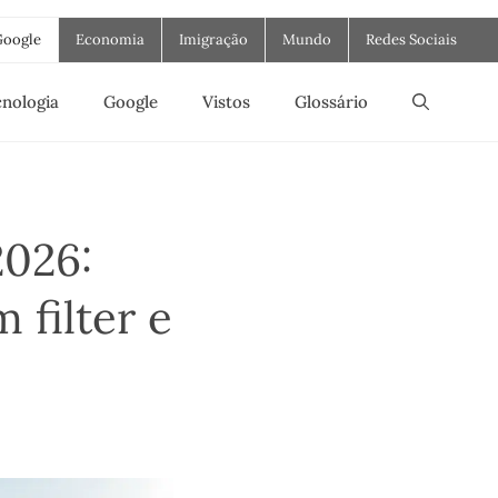
Google
Economia
Imigração
Mundo
Redes Sociais
nologia
Google
Vistos
Glossário
2026:
 filter e