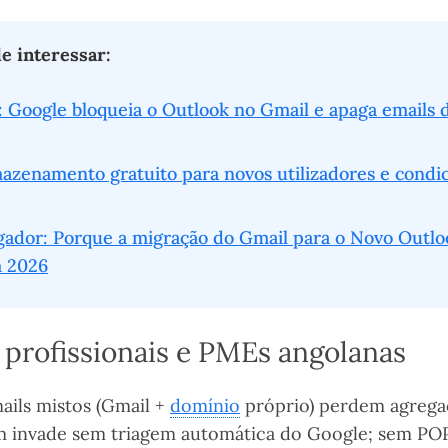
 interessar:
 Google bloqueia o Outlook no Gmail e apaga emails d
azenamento gratuito para novos utilizadores e condic
gador: Porque a migração do Gmail para o Novo Outl
 2026
profissionais e PMEs angolanas
ils mistos (Gmail +
domínio
próprio) perdem agregaç
m invade sem triagem automática do Google; sem P