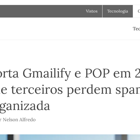
Vistos
Tecnologia
Tec
orta Gmailify e POP em 
e terceiros perdem spam
rganizada
r
Nelson Alfredo