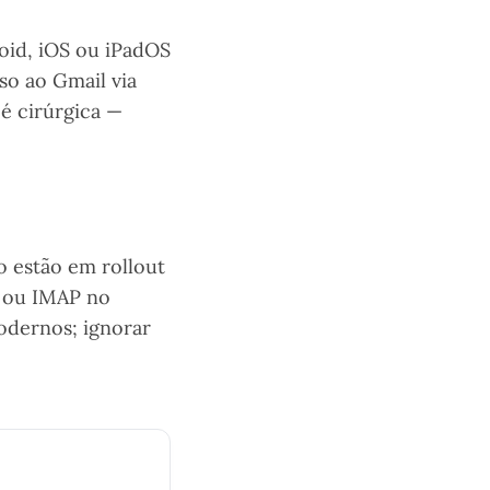
oid, iOS ou iPadOS
so ao Gmail via
é cirúrgica —
o estão em rollout
o ou IMAP no
odernos; ignorar