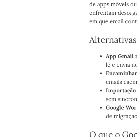
de apps móveis ou
enfrentam desorga
em que email conti
Alternativa
App Gmail 
lê e envia 
Encaminham
emails caem
Importação
sem sincron
Google Wor
de migração 
O que o Goo