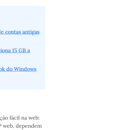
e contas antigas
iona 15 GB a
ook do Windows
ão fácil na web:
OP web, dependem