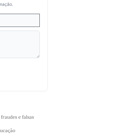
rmação.
fraudes e falsas
ducação