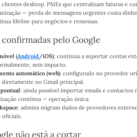
 clientes desktop. PMEs que centralizam faturas e co
nização — perda de mensagens urgentes custa dinhe
nua lifeline para negócios e remessas.
s confirmadas pelo Google
móvel (
Android
/iOS)
: continua a suportar contas ex
normalmente, sem impacto.
ento automático (web)
: configurado no provedor ori
 diretamente no Gmail principal.
 pontual
: ainda possível importar emails e contactos
ização contínua — operação única.
kspace
: admins migram dados de provedores externo
oficiais.
gle não está a cortar