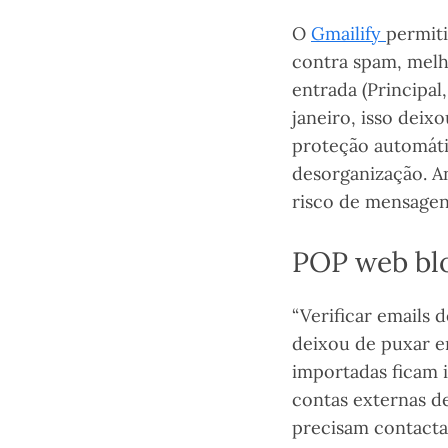
O
Gmailify
permiti
contra spam, melho
entrada (Principa
janeiro, isso deix
proteção automát
desorganização. A
risco de mensagen
POP web blo
“Verificar emails
deixou de puxar e
importadas ficam 
contas externas de
precisam contacta