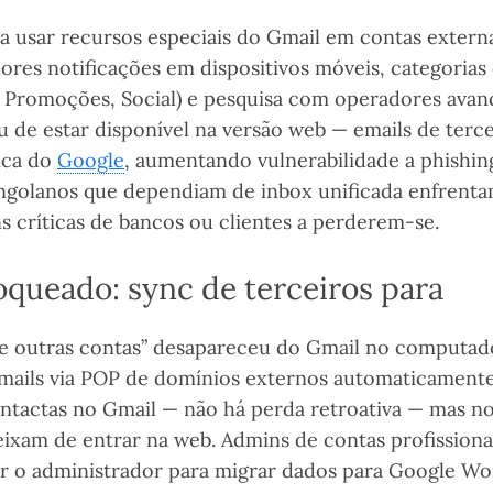
a usar recursos especiais do Gmail em contas extern
res notificações em dispositivos móveis, categorias 
l, Promoções, Social) e pesquisa com operadores ava
ou de estar disponível na versão web — emails de ter
ica do
Google
, aumentando vulnerabilidade a phishin
ngolanos que dependiam de inbox unificada enfrenta
s críticas de bancos ou clientes a perderem-se.
queado: sync de terceiros para
 de outras contas” desapareceu do Gmail no computad
mails via POP de domínios externos automaticamente
intactas no Gmail — não há perda retroativa — mas 
ixam de entrar na web. Admins de contas profissiona
r o administrador para migrar dados para Google Wo