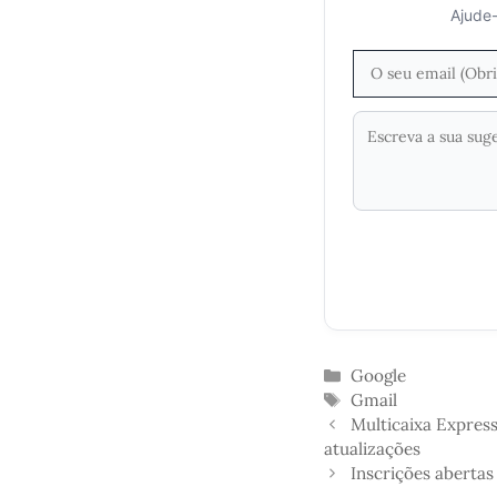
Ajude-
Categorias
Google
Etiquetas
Gmail
Multicaixa Express
atualizações
Inscrições aberta