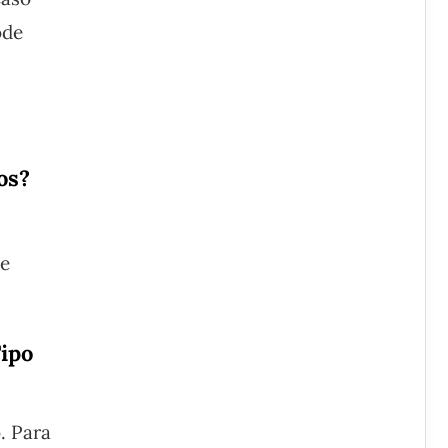
ode
os?
de
ipo
. Para