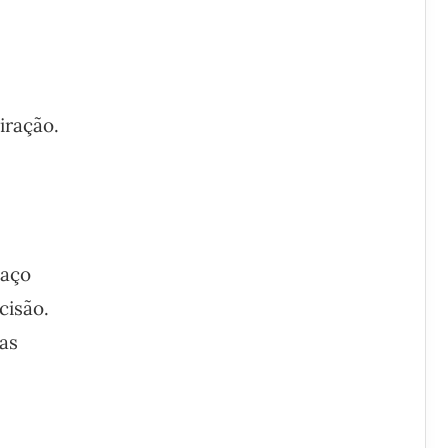
iração.
paço
cisão.
as