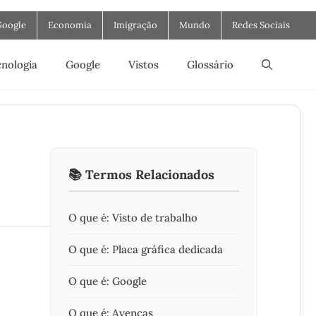
Google
Economia
Imigração
Mundo
Redes Sociais
nologia
Google
Vistos
Glossário
V
📚 Termos Relacionados
O que é: Visto de trabalho
O que é: Placa gráfica dedicada
O que é: Google
O que é: Avenças