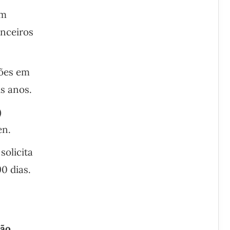
um
anceiros
ões em
is anos.
)
en.
olicita
0 dias.
ião