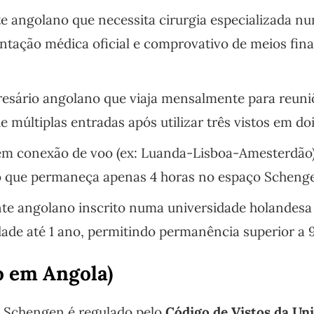
 angolano que necessita cirurgia especializada n
ntação médica oficial e comprovativo de meios fin
sário angolano que viaja mensalmente para reuni
de múltiplas entradas após utilizar três vistos em do
m conexão de voo (ex: Luanda-Lisboa-Amesterdão
 que permaneça apenas 4 horas no espaço Scheng
e angolano inscrito numa universidade holandesa s
dade até 1 ano, permitindo permanência superior a 9
o em Angola)
o Schengen é regulado pelo
Código de Vistos da Un