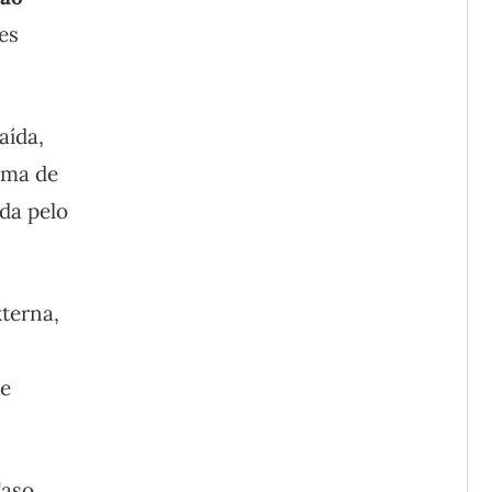
es
aída,
ima de
ada pelo
xterna,
.
 e
Caso