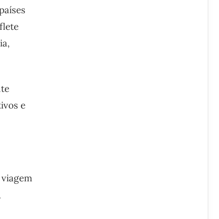
países
flete
ia,
nte
tivos e
a viagem
,