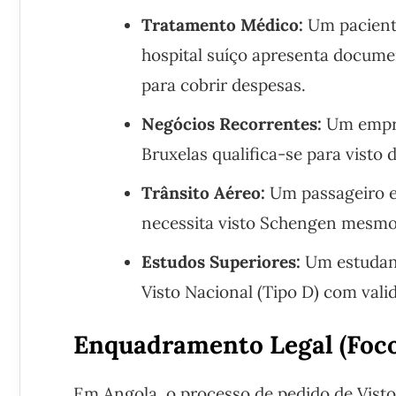
Tratamento Médico:
Um paciente
hospital suíço apresenta docume
para cobrir despesas.
Negócios Recorrentes:
Um empre
Bruxelas qualifica-se para visto 
Trânsito Aéreo:
Um passageiro e
necessita visto Schengen mesmo
Estudos Superiores:
Um estudant
Visto Nacional (Tipo D) com vali
Enquadramento Legal (Foc
Em Angola, o processo de pedido de Vist