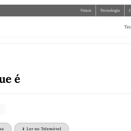
Vistos
Tecnologia
Tec
ue é
mo
📱 Ler no Telemóvel