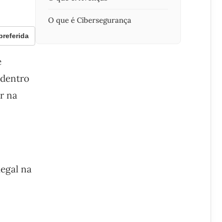
O que é Cibersegurança
referida
e
 dentro
r na
egal na