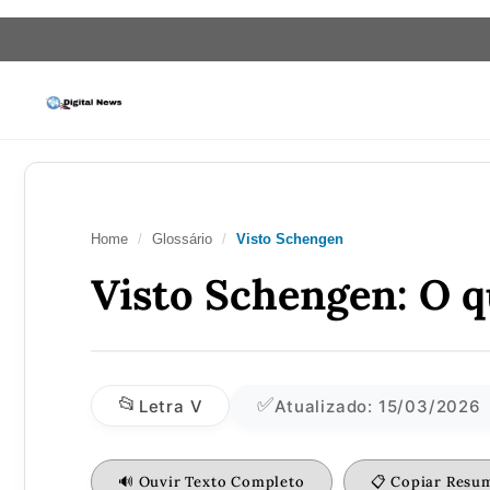
Saltar
para
o
conteúdo
Home
/
Glossário
/
Visto Schengen
Visto Schengen: O q
📂
✅
Letra V
Atualizado: 15/03/2026
🔊 Ouvir Texto Completo
📋 Copiar Resu