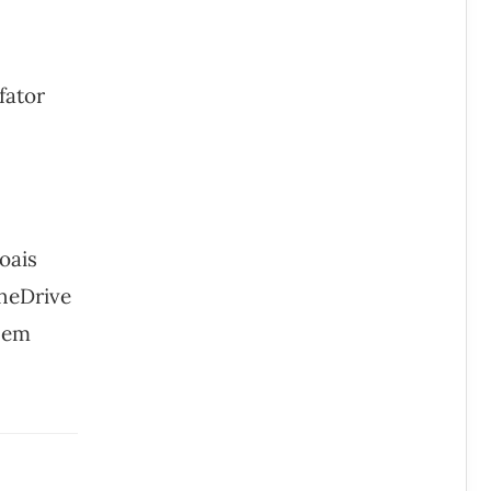
fator
oais
OneDrive
s em