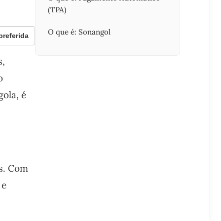
(TPA)
O que é: Sonangol
referida
s,
o
ola, é
s. Com
 e