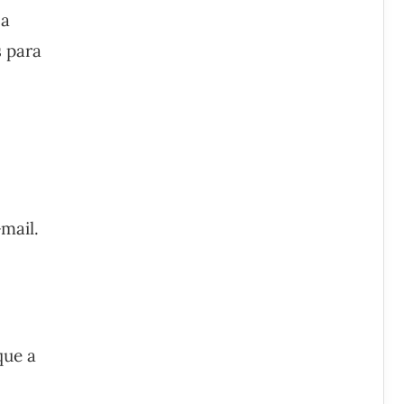
 a
s para
mail.
que a