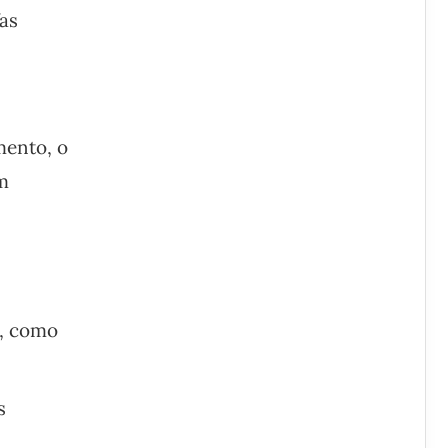
fas
mento, o
m
s, como
s