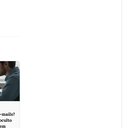
e-mails?
oculto
 em