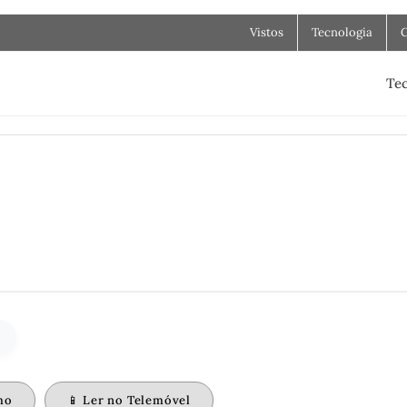
Vistos
Tecnologia
Tec
mo
📱 Ler no Telemóvel