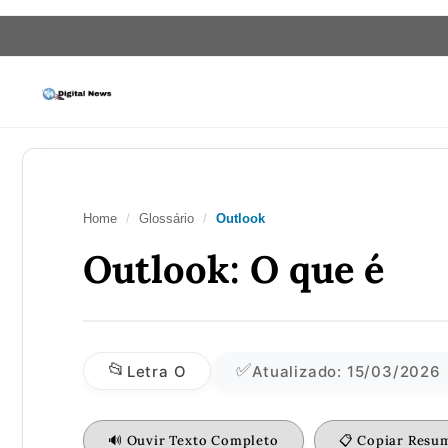
Saltar
para
o
conteúdo
Home
/
Glossário
/
Outlook
Outlook: O que é
📂
✅
Letra O
Atualizado: 15/03/2026
🔊 Ouvir Texto Completo
📋 Copiar Resu