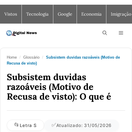
Saltar
Vistos
Tecnologia
Google
Economia
Imigração
para
o
conteúdo
Men
Home
/
Glossário
/
Subsistem duvidas razoáveis (Motivo de
Recusa de visto)
S
Subsistem duvidas
razoáveis (Motivo de
Recusa de visto): O que é
📂
✅
Letra S
Atualizado: 31/05/2026