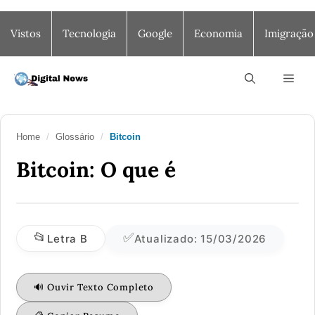
Saltar
Vistos
Tecnologia
Google
Economia
Imigração
para
o
conteúdo
Men
Home
/
Glossário
/
Bitcoin
B
Bitcoin: O que é
📂
✅
Letra B
Atualizado: 15/03/2026
🔊 Ouvir Texto Completo