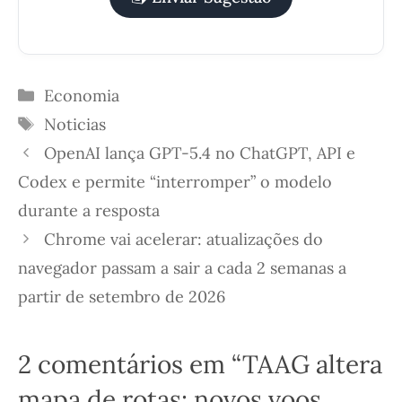
Categorias
Economia
Etiquetas
Noticias
OpenAI lança GPT-5.4 no ChatGPT, API e
Codex e permite “interromper” o modelo
durante a resposta
Chrome vai acelerar: atualizações do
navegador passam a sair a cada 2 semanas a
partir de setembro de 2026
2 comentários em “TAAG altera
mapa de rotas: novos voos