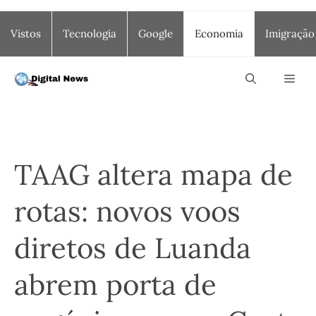
Saltar
Vistos
Tecnologia
Google
Economia
Imigração
para
o
conteúdo
Men
TAAG altera mapa de
rotas: novos voos
diretos de Luanda
abrem porta de