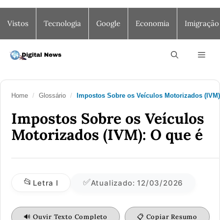
Saltar
Vistos
Tecnologia
Google
Economia
Imigração
para
o
conteúdo
Men
Home
/
Glossário
/
Impostos Sobre os Veículos Motorizados (IVM
Impostos Sobre os Veículos
Motorizados (IVM): O que é
📂
✅
Letra I
Atualizado: 12/03/2026
🔊 Ouvir Texto Completo
📋 Copiar Resumo