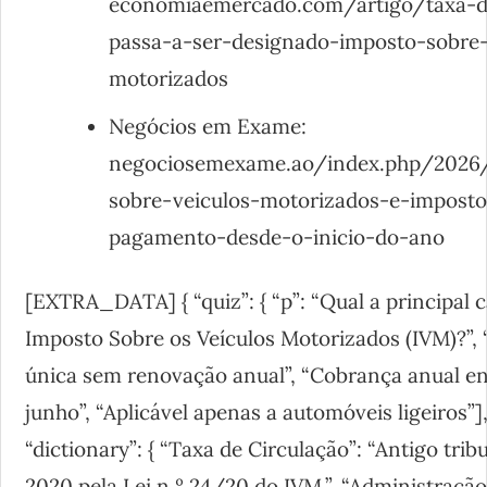
economiaemercado.com/artigo/taxa-d
passa-a-ser-designado-imposto-sobre-
motorizados
Negócios em Exame:
negociosemexame.ao/index.php/2026
sobre-veiculos-motorizados-e-imposto
pagamento-desde-o-inicio-do-ano
[EXTRA_DATA] { “quiz”: { “p”: “Qual a principal c
Imposto Sobre os Veículos Motorizados (IVM)?”, 
única sem renovação anual”, “Cobrança anual ent
junho”, “Aplicável apenas a automóveis ligeiros”], “
“dictionary”: { “Taxa de Circulação”: “Antigo tr
2020 pela Lei n.º 24/20 do IVM.”, “Administração