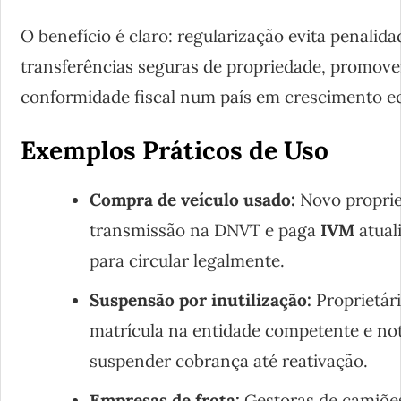
O benefício é claro: regularização evita penalid
transferências seguras de propriedade, promov
conformidade fiscal num país em crescimento 
Exemplos Práticos de Uso
Compra de veículo usado:
Novo propriet
transmissão na DNVT e paga
IVM
atual
para circular legalmente.
Suspensão por inutilização:
Proprietár
matrícula na entidade competente e not
suspender cobrança até reativação.
Empresas de frota:
Gestoras de camiõe